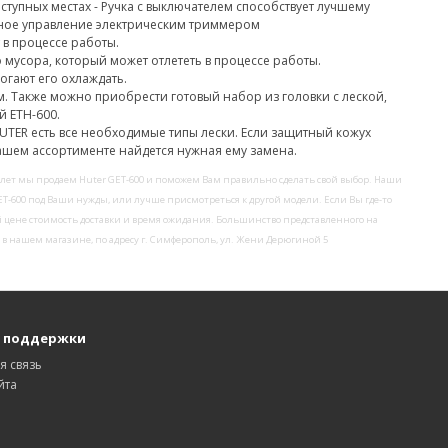
оступных местах
- Ручка с выключателем способствует лучшему
тное управление электрическим триммером
 в процессе работы.
 мусора, который может отлететь в процессе работы.
огают его охлаждать.
м. Также можно приобрести готовый набор из головки с леской,
й ETH-600.
UTER
есть все необходимые типы лески. Если защитный кожух
ашем ассортименте найдется нужная ему замена.
 лет мы продаем Huter GET-600 и поможем Вам правильно сделать свой выбор. Наши
ET-600 под Ваши нужды, или лучше присмотреться к другой модели. Если Вы где-то
той цене стоимость доставки и время ожидания. Большинство представленного на
, в нашем магазине, по адресу г. Симферополь, ул. Жени Дерюгиной 5
 поддержки
я связь
йта