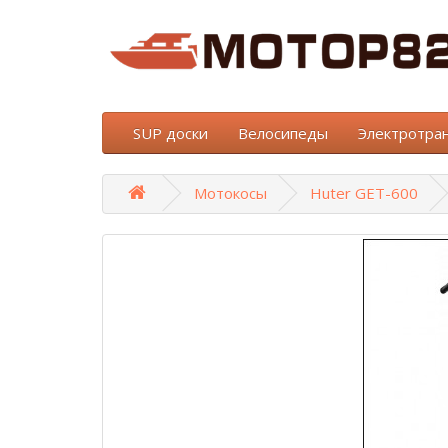
SUP доски
Велосипеды
Электротра
Мотокосы
Huter GET-600