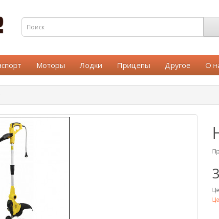
нспорт
Моторы
Лодки
Прицепы
Другое
О н
Пр
3
Це
Це