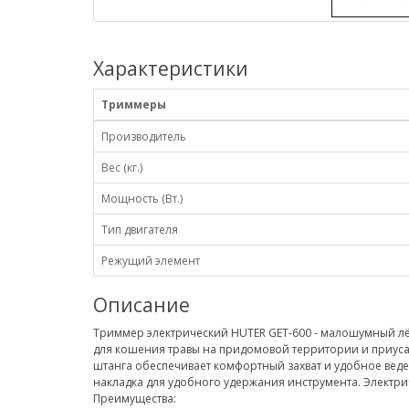
Характеристики
Триммеры
Производитель
Вес (кг.)
Мощность (Вт.)
Тип двигателя
Режущий элемент
Описание
Триммер электрический HUTER GET-600
- малошумный лё
для кошения травы на придомовой территории и приусад
штанга обеспечивает комфортный захват и удобное веде
накладка для удобного удержания инструмента. Электри
Преимущества: