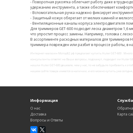
- Поворотная рукоятка облегчает работу даже в труднод
удержанию инструмента, а также обеспечивает комфор
- Вспомогательная ручка надежно фиксирует инструмент
- Защитный кожух оберегает от мелких камней и мелкого
- Вентиляционные каналы корпуса электродвигателя пом
Для триммеров GET-600 подходит леска диаметром 1,6 м
что упростит процесс замены. Например, головка с леско
В ассортименте расходных материалов для триммеров
H
триммера поврежден или разбит в процессе работы, в н
Интернет-магазин Мотор82.рф предлагает купить Huter GET-600 . Много
консультанты ответят на Ваши вопросы, подскажут, подходит ли Huter G
нашли Huter GET-600 дешевле, чем у нас, то не забудьте прибавить к э
нашем сайте товара имеется в наличии, и его можно купить уже сегодня
Информация
Служба
О нас
Обратна
Доставка
Карта са
Вопросы и Ответы