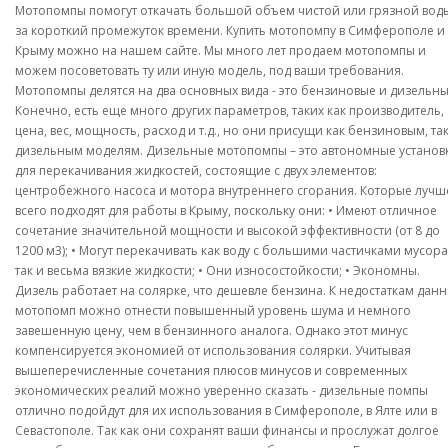
Мотопомпы помогут откачать большой объем чистой или грязной вод
за короткий промежуток времени. Купить мотопомпу в Симферополе и 
Крыму можно на нашем сайте. Мы много лет продаем мотопомпы и
можем посоветовать ту или иную модель, под ваши требования.
Мотопомпы делятся на два основных вида - это бензиновые и дизельны
Конечно, есть еще много других параметров, таких как производитель,
цена, вес, мощность, расход и т.д., но они присущи как бензиновым, так
дизельным моделям. Дизельные мотопомпы – это автономные установ
для перекачивания жидкостей, состоящие с двух элементов:
центробежного насоса и мотора внутреннего сгорания. Которые лучш
всего подходят для работы в Крыму, поскольку они: • Имеют отличное
сочетание значительной мощности и высокой эффективности (от 8 до
1200 м3); • Могут перекачивать как воду с большими частичками мусора
так и весьма вязкие жидкости; • Они износостойкости; • Экономны.
Дизель работает на солярке, что дешевле бензина. К недостаткам дан
мотопомп можно отнести повышенный уровень шума и немного
завешенную цену, чем в бензинного аналога. Однако этот минус
компенсируется экономией от использования солярки. Учитывая
вышеперечисленные сочетания плюсов минусов и современных
экономических реалий можно уверенно сказать - дизельные помпы
отлично подойдут для их использования в Симферополе, в Ялте или в
Севастополе. Так как они сохранят ваши финансы и прослужат долгое