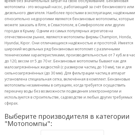
время без значительных затрат на свою обслуживание. Бензиновая
мотопомпа - это мощный насос, работающий за счёт бензинового или
дизельного двигателя. Наиболее простыми в эксплуатации, надёжными
относительно недорогими являются бензиновые мотопомпы, которые
можете заказать в Ялте, в Севастополе, в Симферополе или других
городах в Крыму. Одним из самых популярных агрегатов на
отечественном рынке, являются мотопомпы фирмы Champion, Honda,
Hyundai, Kipor. Они отличающихся надёжностью и простотой. Имеется
широкий модельных ряд бензиновых мотопомп с различными
техническими характеристиками, производительностью от 7 куб.м в ча
до 120, весом от 5 до 70 кг. Бензиновые мотопомпы бывают как для
малозагрязнённых жидкостей (с размером частиц до 10 мм), так и для
сильнозагрязнённых (до 30 мм). Для фильтрации частиц в аппарат
установлена специальная сетка, включённая в комплект. Бензиновые
мотопомпы незаменимы в ситуациях, когда требуется осуществить
перекачку воды без возможности подведения электроэнергии и
используются в строительстве, садоводстве и любых других требуемых
сферах.
Выберите производителя в категории
"Мотопомпы":