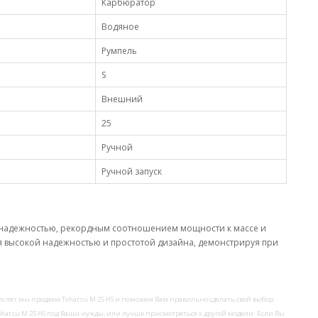
Карбюратор
Водяное
Румпель
S
Внешний
25
Ручной
Ручной запуск
й надежностью, рекордным соотношением мощности к массе и
 высокой надежностью и простотой дизайна, демонстрируя при
го лет мы продаем Tohatsu M 25 HS и поможем Вам правильно сделать свой выбор.
ohatsu M 25 HS под Ваши нужды, или лучше присмотреться к другой модели. Если Вы