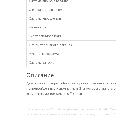
Система впрыска топлива
Охлаждение двигателя
Система управления
Длина ноги
Тип топливного бака
Объем топливного бака (л.)
Механизм подъема
Система запуска
Описание
Двухтактные моторы Tohatsu заслуженно славятся свое
непревзойденным исполнением! Эти моторы отличаются
этом легендарное качество Tohatsu.
Интернет-магазин Мотор82.рф предлагает купить Tohatsu M 25 HS . Мно
Наши консультанты ответят на Ваши вопросы, подскажут, подходит ли T