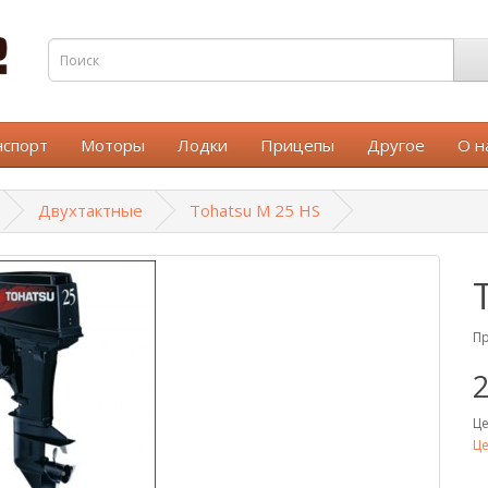
нспорт
Моторы
Лодки
Прицепы
Другое
О н
Двухтактные
Tohatsu M 25 HS
Пр
2
Це
Це