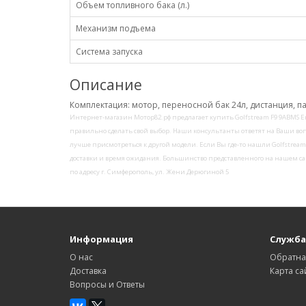
Объем топливного бака (л.)
Механизм подъема
Система запуска
Описание
Комплектация: мотор, переносной бак 24л, дистанция, па
Интернет-магазин Мотор82.рф предлагает купить Golfstream F9 9ABMS E
правильно сделать свой выбор. Наши консультанты ответят на Ваши воп
лучше присмотреться к другой модели. Если Вы где-то нашли Golfstream 
доставки и время ожидания. Большинство представленного на нашем сай
по адресу г. Симферополь, ул. Жени Дерюгиной 5
Информация
Служба
О нас
Обратна
Доставка
Карта са
Вопросы и Ответы