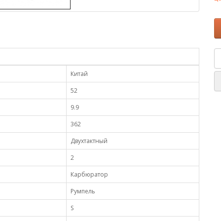
Китай
52
9.9
362
Двухтактный
2
Карбюратор
Румпель
S