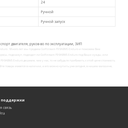
24
Ручной
Ручной запуск
спорт двигателя, руков-во по эксплуатации, ЗИП
nduro . Много лет мы продаем Golfstream F9 9ABMS Enduro и поможем Вам
росы, подскажут, подходит ли Golfstream F9 9ABMS Enduro под Ваши нужды, или
F9 9ABMS Enduro дешевле, чем у нас, то не забудьте прибавить к этой цене стоимость
те товара имеется в наличии, и его можно купить уже сегодня, в нашем магазине,
 поддержки
я связь
йта