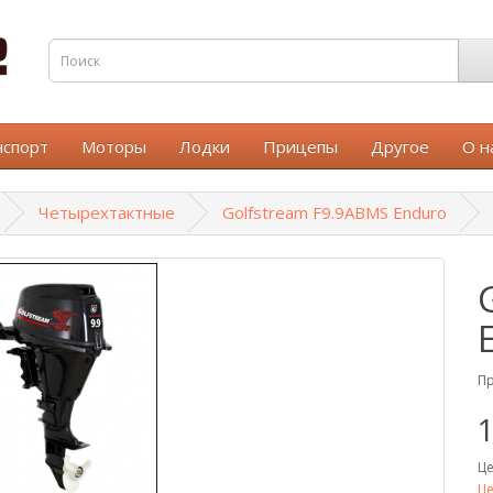
нспорт
Моторы
Лодки
Прицепы
Другое
О н
Четырехтактные
Golfstream F9.9ABMS Enduro
Пр
1
Це
Це