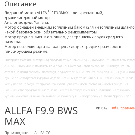
Описание
CG
Лодочный мотор ALLFA
F9.9MAX – четырехтактный,
двухцилиндровый мотор
Аналог модели: Yamaha.
Мотор оснащен внешним топливным баком (24л.) и топливным шланго
чекой безопасности, обязательно ремкомплектом.
Мотор предназначен в основном, для транцевых лодок среднего
размера.
Мотор позволяет идти на транцевых лодках средних размеров в
глиссирующем режиме.
Интернет-магазин Мотор82.рф предлагает купить ALLFA F9 9 BWS MAX . Много лет мы прод
ALLFA F9 9 BWS MAX и поможем Вам правильно сделать свой выбор. Наши консультанты
ответят на Ваши вопросы, подскажут, подходит ли ALLFA F9 9 BWS MAX под Ваши нужды, или
лучше присмотреться к другой модели. Если Вы где-то нашли ALLFA F9 9 BWS MAX дешевле,
чем у нас, то не забудьте прибавить к этой цене стоимость доставки и время ожидания.
Большинство представленного на нашем сайте товара имеется в наличии, и его можно
купить уже сегодня, в нашем магазине, по адресу г. Симферополь, ул. Жени Дерюгиной 5
ALLFA F9.9 BWS
842
В сравне
MAX
Производитель:
ALLFA CG