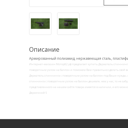
Описание
Армированный полиамид, нержавеющая сталь, пластиф
Интернет-магазин Мотор82.рф предлагает купить Держатель спиннинга
поворотным узлом на баллон и поможем Вам правильно сделать свой вы
Держатель спиннинга с поворотным узлом на баллон под Ваши нужды, 
спиннинга с поворотным узлом на баллон дешевле, чем у нас, то не заб
представленного на нашем сайте товара имеется в наличии, и его можно 
Дерюгиной 5