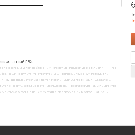
6
Це
Це
ицированный ПВХ.
 с поворотным узлом на баллон . Много лет мы продаем Держатель спиннинга с
бор. Наши консультанты ответят на Ваши вопросы, подскажут, подходит ли
или лучше присмотреться к другой модели. Если Вы где-то нашли Держатель
удьте прибавить к этой цене стоимость доставки и время ожидания. Большинство
купить уже сегодня, в нашем магазине, по адресу г. Симферополь, ул. Жени