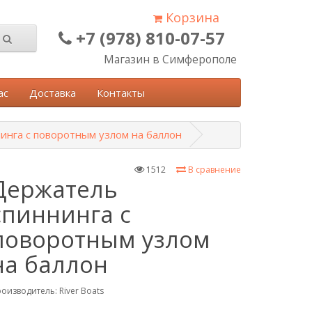
Корзина
+7 (978) 810-07-57
Магазин в Симферополе
ас
Доставка
Контакты
инга с поворотным узлом на баллон
1512
В сравнение
Держатель
спиннинга с
поворотным узлом
на баллон
оизводитель:
River Boats