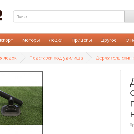
нспорт
Моторы
Лодки
Прицепы
Другое
О н
я лодок
Подставки под удилища
Держатель спинн
Пр