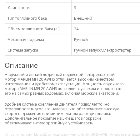
Длина ноги
S
Тип топливного бака
Внешний
Объем топливного бака (л.)
24
Механизм подъема
Ручной
Система запуска
Ручной запуск/Электростартер
Описание
Надёжный и легкий лодочный подвесной четырехтактный
мотор MARLIN MFI 20 AWHS отличается высоким качеством
изготовления и удобством эксплуатации. Мощность лодочного
мотора MARLIN MFI 20 AWHS позволяет с успехом использовать
его на самых разных водоемах, включая морские акватории.
Удобная система крепления двигателя позволяет точно
отрегулировать угол его наклона, что обеспечивает высокую
скорость движения при минимальном расходе топлива.
Дополнительное покрытие из 5-ти шагов покраски
обеспечивают антикоррозийную устойчивость.
Интернет-магазин Мотор82.рф предлагает купить Marlin MF 20 AWHS . Много лет мы прод