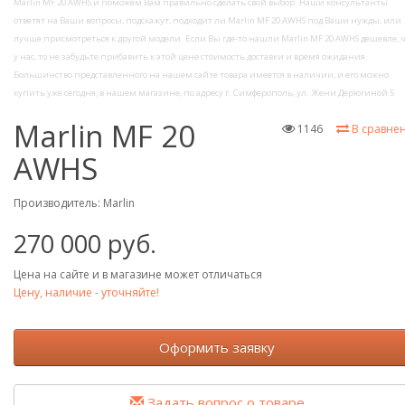
Marlin MF 20 AWHS и поможем Вам правильно сделать свой выбор. Наши консультанты
ответят на Ваши вопросы, подскажут, подходит ли Marlin MF 20 AWHS под Ваши нужды, или
лучше присмотреться к другой модели. Если Вы где-то нашли Marlin MF 20 AWHS дешевле, 
у нас, то не забудьте прибавить к этой цене стоимость доставки и время ожидания.
Большинство представленного на нашем сайте товара имеется в наличии, и его можно
купить уже сегодня, в нашем магазине, по адресу г. Симферополь, ул. Жени Дерюгиной 5
Marlin MF 20
1146
В сравне
AWHS
Производитель:
Marlin
270 000 руб.
Цена на сайте и в магазине может отличаться
Цену, наличие - уточняйте!
Оформить заявку
Задать вопрос о товаре