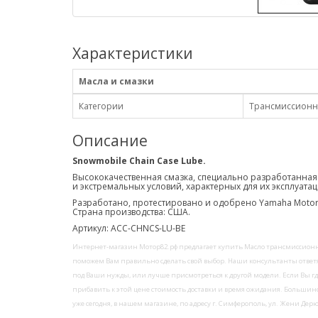
Характеристики
Масла и смазки
Категории
Трансмиссионн
Описание
Snowmobile Chain Case Lube.
Высококачественная смазка, специально разработанная
и экстремальных условий, характерных для их эксплуатац
Разработано, протестировано и одобрено Yamaha Motor
Страна производства: США.
Артикул: ACC-CHNCS-LU-BE
Интернет-магазин Мотор82.рф предлагает купить Масло трансмиссионное
поможем Вам правильно сделать свой выбор. Наши консультанты ответят
под Ваши нужды, или лучше присмотреться к другой модели. Если Вы где
прибавить к этой цене стоимость доставки и время ожидания. Большинс
уже сегодня, в нашем магазине, по адресу г. Симферополь, ул. Жени Дер