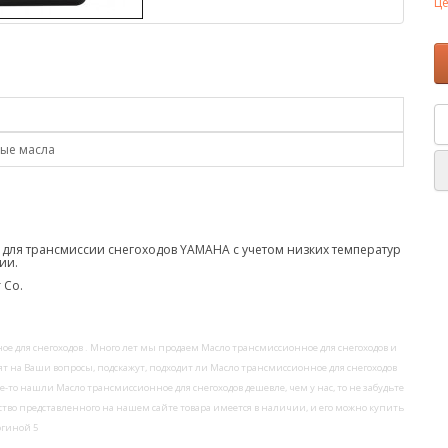
Це
ые масла
 для трансмиссии снегоходов YAMAHA с учетом низких температур
ии.
 Co.
 для снегоходов . Много лет мы продаем Масло трансмиссионное для снегоходов и
 на Ваши вопросы, подскажут, подходит ли Масло трансмиссионное для снегоходов
-то нашли Масло трансмиссионное для снегоходов дешевле, чем у нас, то не забудьте
тво представленного на нашем сайте товара имеется в наличии, и его можно купить
югиной 5