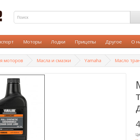
нспорт
Моторы
Лодки
Прицепы
Другое
О н
ля моторов
Масла и смазки
Yamaha
Масло тра
4
Це