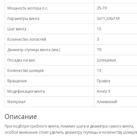
Мощность мотора л.с.
35-70
Параметры винта
3x11,3/8x15R
Шаг винта
15
Количество лопастей
3
Диаметр ступицы винта (мм.)
79
Посадка на вал
Шлицевая
Количество шлицев
13
Вращение
Правое
Модификация винта
Amita 3
Материал
Алюминий
Описание
При подборе гребного винта, помимо шага и диаметра самого винта,
особое внимание стоит уделить диаметру ступицы и количеству шлицо