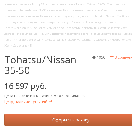
Интернет-магазин Мотор82.рф предлагает купить Tohatsu/Nissan 35-50 . Много лет мы
продаем Tohatsu/Nissan 35-50 и поможем Вам правильно сделать свой выбор. Наши
консультанты ответят на Ваши вопросы, подскажут, подходит ли Tohatsu/Nissan 35-50 под
Ваши нужды, или лучше присмотреться к другой модели. Если Вы где-то нашли
Tohatsu/Nissan 35-50 дешевле, чем у нас, то не забудьте прибавить к этой цене стоимость
доставки и время ожидания. Большинство представленного на нашем сайте товара имеется
наличии, и его можно купить уже сегодня, в нашем магазине, по адресу г. Симферополь, ул
Жени Дерюгиной 5
Tohatsu/Nissan
1950
В сравне
35-50
16 597 руб.
Цена на сайте и в магазине может отличаться
Цену, наличие - уточняйте!
Оформить заявку