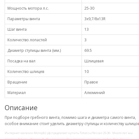
Мощность мотора л.с.
25-30
Параметры винта
3x9,7/8x13R
Шаг винта
13
Количество лопастей
3
Диаметр ступицы винта (мм.)
69.5
Посадка на вал
Шлицевая
Количество шлицев
10
Вращение
Правое
Материал
Алюминий
Описание
При подборе гребного винта, помимо шага и диаметра самого винта,
особое внимание стоит уделить диаметру ступицы и количеству шлицо
Интернет-магазин Мотор82.рф предлагает купить Tohatsu/Nissan 25-30 . Много лет мы