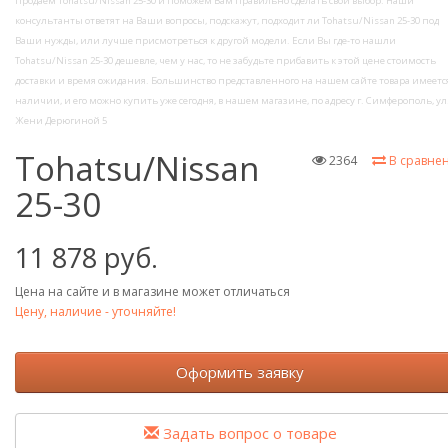
продаем Tohatsu/Nissan 25-30 и поможем Вам правильно сделать свой выбор. Наши
консультанты ответят на Ваши вопросы, подскажут, подходит ли Tohatsu/Nissan 25-30 под
Ваши нужды, или лучше присмотреться к другой модели. Если Вы где-то нашли
Tohatsu/Nissan 25-30 дешевле, чем у нас, то не забудьте прибавить к этой цене стоимость
доставки и время ожидания. Большинство представленного на нашем сайте товара имеется
наличии, и его можно купить уже сегодня, в нашем магазине, по адресу г. Симферополь, ул
Жени Дерюгиной 5
Tohatsu/Nissan
2364
В сравне
25-30
11 878 руб.
Цена на сайте и в магазине может отличаться
Цену, наличие - уточняйте!
Оформить заявку
Задать вопрос о товаре