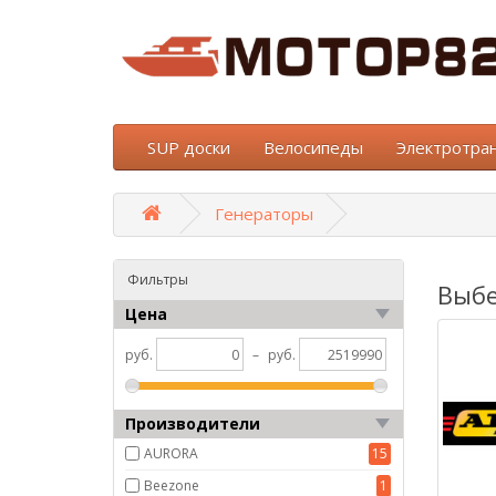
SUP доски
Велосипеды
Электротра
Генераторы
Фильтры
Выбе
Цена
руб.
–
руб.
Производители
AURORA
15
Beezone
1