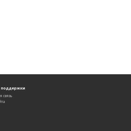
 поддержки
я связь
йта