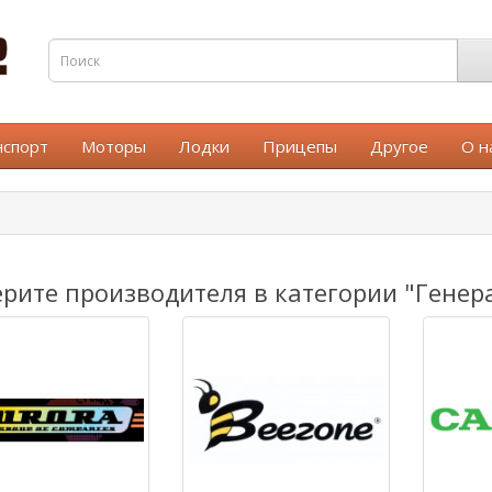
нспорт
Моторы
Лодки
Прицепы
Другое
О н
рите производителя в категории "Генер