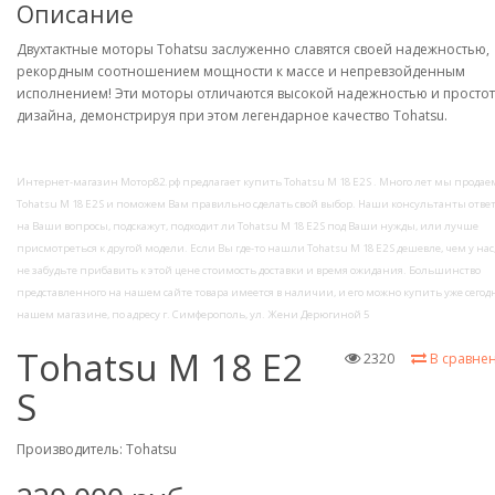
Описание
Двухтактные моторы Tohatsu заслуженно славятся своей надежностью,
рекордным соотношением мощности к массе и непревзойденным
исполнением! Эти моторы отличаются высокой надежностью и просто
дизайна, демонстрируя при этом легендарное качество Tohatsu.
Интернет-магазин Мотор82.рф предлагает купить Tohatsu M 18 E2 S . Много лет мы продае
Tohatsu M 18 E2 S и поможем Вам правильно сделать свой выбор. Наши консультанты отве
на Ваши вопросы, подскажут, подходит ли Tohatsu M 18 E2 S под Ваши нужды, или лучше
присмотреться к другой модели. Если Вы где-то нашли Tohatsu M 18 E2 S дешевле, чем у нас,
не забудьте прибавить к этой цене стоимость доставки и время ожидания. Большинство
представленного на нашем сайте товара имеется в наличии, и его можно купить уже сегодн
нашем магазине, по адресу г. Симферополь, ул. Жени Дерюгиной 5
Tohatsu M 18 E2
2320
В сравне
S
Производитель:
Tohatsu