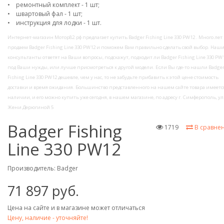
• ремонтный комплект - 1 шт;
• швартовый фал - 1 шт;
• инструкция для лодки - 1 шт.
Интернет-магазин Мотор82.рф предлагает купить Badger Fishing Line 330 PW12 . Много лет
продаем Badger Fishing Line 330 PW12 и поможем Вам правильно сделать свой выбор. Наш
консультанты ответят на Ваши вопросы, подскажут, подходит ли Badger Fishing Line 330 PW
под Ваши нужды, или лучше присмотреться к другой модели. Если Вы где-то нашли Badge
Fishing Line 330 PW12 дешевле, чем у нас, то не забудьте прибавить к этой цене стоимость
доставки и время ожидания. Большинство представленного на нашем сайте товара имеется
наличии, и его можно купить уже сегодня, в нашем магазине, по адресу г. Симферополь, ул
Жени Дерюгиной 5
Badger Fishing
1719
В сравне
Line 330 PW12
Производитель:
Badger
71 897 руб.
Цена на сайте и в магазине может отличаться
Цену, наличие - уточняйте!