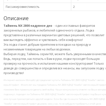
Пассажировместимость
2
Описание
Таймень NX 2800 надувное дно
- один из главных фаворитов
закоренелых рыбаков, и любителей одиночного отдыха. Лодка
представлена в различных вариантах цветовых решений, что позволит
вам выглядеть эффектно и чувствовать себя комфортно!
Эта лодка станет добрым приятелем в поездках на природу и
незаменимым товарищем на любых водоемах.
Выбирая лодку, Таймень серии NX, можете быть уверенными в качестве
Ведь, перед тем, как попасть к Вам в руки, лодки проходят большую
проверку на прочность и испытания нашими конструкторами! Только
доведя до совершенства и определив все нюансы, мы запускаем лодку 
производство!
Интернет-магазин Мотор82.рф предлагает купить Таймень NX 2800 НДНД "Комби" светло-
серый/графит . Много лет мы продаем Таймень NX 2800 НДНД "Комби" светло-серый/графи
поможем Вам правильно сделать свой выбор. Наши консультанты ответят на Ваши вопрос
подскажут, подходит ли Таймень NX 2800 НДНД "Комби" светло-серый/графит под Ваши нуж
или лучше присмотреться к другой модели. Если Вы где-то нашли Таймень NX 2800 НДНД
"Комби" светло-серый/графит дешевле, чем у нас, то не забудьте прибавить к этой цене