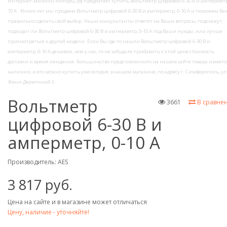
Интернет-магазин Мотор82.рф предлагает купить Вольтметр цифровой 6-30 В и амперметр,
10 А . Много лет мы продаем Вольтметр цифровой 6-30 В и амперметр, 0-10 А и поможем Ва
правильно сделать свой выбор. Наши консультанты ответят на Ваши вопросы, подскажут,
подходит ли Вольтметр цифровой 6-30 В и амперметр, 0-10 А под Ваши нужды, или лучше
присмотреться к другой модели. Если Вы где-то нашли Вольтметр цифровой 6-30 В и
амперметр, 0-10 А дешевле, чем у нас, то не забудьте прибавить к этой цене стоимость
доставки и время ожидания. Большинство представленного на нашем сайте товара имеется
наличии, и его можно купить уже сегодня, в нашем магазине, по адресу г. Симферополь, ул
Жени Дерюгиной 5
Вольтметр
3661
В сравне
цифровой 6-30 В и
амперметр, 0-10 А
Производитель:
AES
3 817 руб.
Цена на сайте и в магазине может отличаться
Цену, наличие - уточняйте!