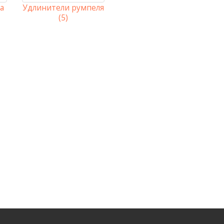
а
Удлинители румпеля
(5)