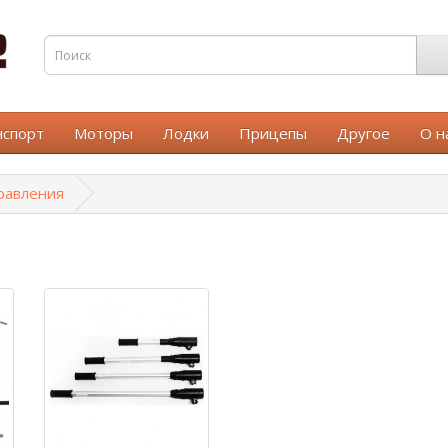
нспорт
Моторы
Лодки
Прицепы
Другое
О н
равления